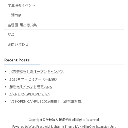
学生演奏イベント
湘南祭
各種願･届出様式集
FAQ
お問い合わせ
Recent Posts
《高等課程》夏オープンキャンパス
2026サマーセミナー《一般編》
年間学生イベント予定2026
5/24LET'S GROOVE!2026
4/29 OPEN CAMPUS 2026 開催！（高校生対象）
Copyright © 学校法人 新堀学園 All Rights Reserved.
Powered by
WordPress
with
Lightning Theme
&
VK All in One Expansion Unit