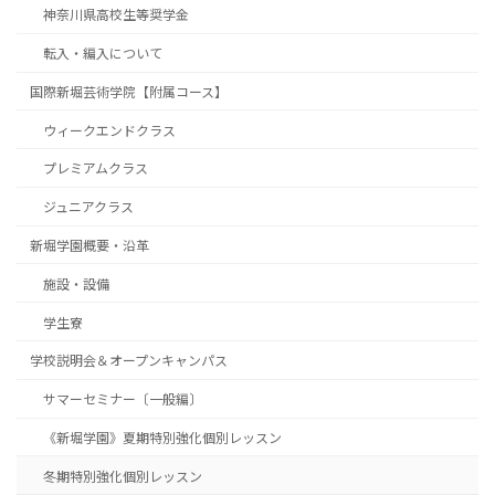
神奈川県高校生等奨学金
転入・編入について
国際新堀芸術学院【附属コース】
ウィークエンドクラス
プレミアムクラス
ジュニアクラス
新堀学園概要・沿革
施設・設備
学生寮
学校説明会＆オープンキャンパス
サマーセミナー〔一般編〕
《新堀学園》夏期特別強化個別レッスン
冬期特別強化個別レッスン