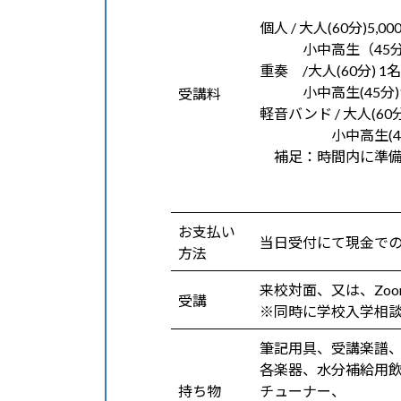
個人 / 大人(60分)5,00
小中高生（45分間）
重奏 /大人(60分) 1名
小中高生(45分)1名
受講料
軽音バンド / 大人(60分
小中高生(45分)1
補足：時間内に準備
お支払い
当日受付にて現金で
方法
来校対面、又は、Zo
受講
※同時に学校入学相
筆記用具、受講楽譜
各楽器、水分補給用
持ち物
チューナー、