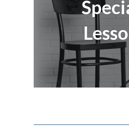
Speci
Less