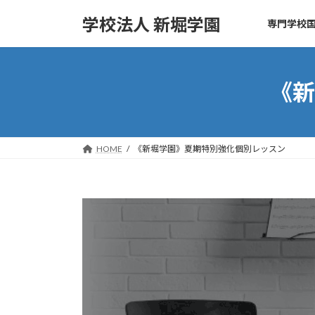
コ
ナ
学校法人 新堀学園
専門学校国
ン
ビ
テ
ゲ
ン
ー
ツ
シ
《新
へ
ョ
ス
ン
キ
に
ッ
移
HOME
《新堀学園》夏期特別強化個別レッスン
プ
動