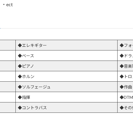
ect
◆エレキギター
◆フォ
◆ベース
◆ドラ
◆ピアノ
◆音楽
◆ホルン
◆トロ
◆ソルフェージュ
◆作曲
◆指揮
◆DTM
◆コントラバス
◆その