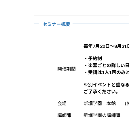
セミナー概要
毎年7月20日～8月31
・予約制
・楽器ごとの詳しい
開催期間
・受講は1人1回のみ
※別イベントと重な
ご了承ください。
会場
新堀学園 本館 (藤
講師陣
新堀学園の講師陣