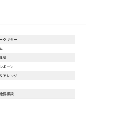
ークギター
ム
理論
ンボーン
＆アレンジ
他要相談