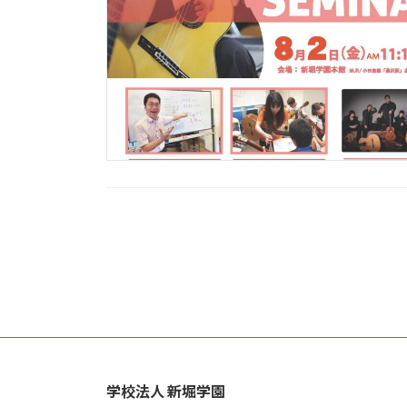
投
稿
の
ペ
ー
学校法人 新堀学園