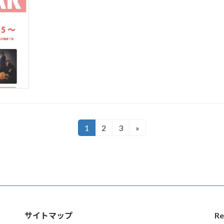
1
2
3
»
固
固
固
定
定
定
ペ
ペ
ペ
ー
ー
ー
ジ
ジ
ジ
サイトマップ
Re