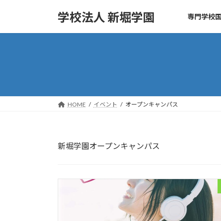
コ
ナ
学校法人 新堀学園
専門学校国
ン
ビ
テ
ゲ
ン
ー
ツ
シ
へ
ョ
ス
ン
キ
に
ッ
移
HOME
イベント
オープンキャンパス
プ
動
新堀学園オープンキャンパス