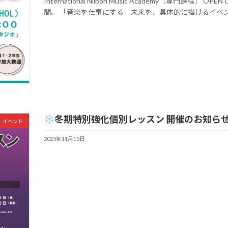
International Niibori Music Academy［専門課程
間。 「音楽を仕事にする」未来を、具体的に描けるイベント
冬期特別強化個別レッスン 開催のお知ら
イベント
2025年11月15日