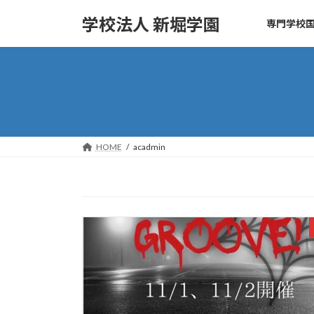
コ
ナ
学校法人 新堀学園
専門学校国
ン
ビ
テ
ゲ
ン
ー
ツ
シ
へ
ョ
ス
ン
キ
に
ッ
移
HOME
acadmin
プ
動