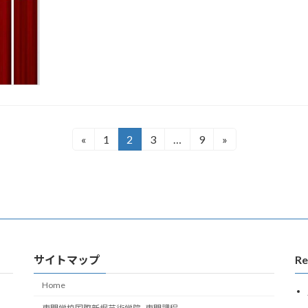
«
1
2
3
…
9
»
固
固
固
固
定
定
定
定
ペ
ペ
ペ
ペ
ー
ー
ー
ー
ジ
ジ
ジ
ジ
サイトマップ
Re
Home