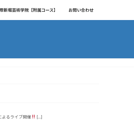
際新堀芸術学院【附属コース】
お問い合わせ
によるライブ開催
[…]