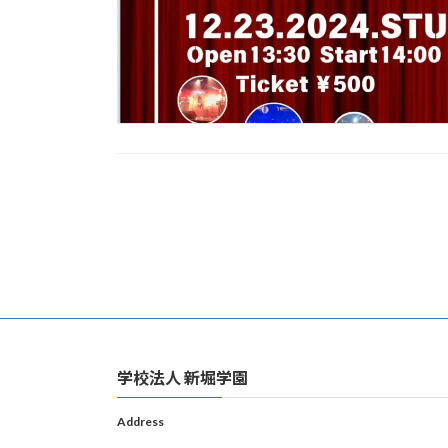
投
稿
の
ペ
ー
学校法人 新堀学園
ジ
Address
送