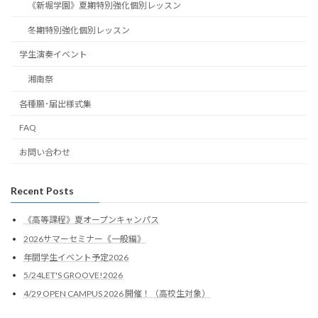
《新堀学園》夏期特別強化個別レッスン
冬期特別強化個別レッスン
学生演奏イベント
湘南祭
各種願･届出様式集
FAQ
お問い合わせ
Recent Posts
《高等課程》夏オープンキャンパス
2026サマーセミナー《一般編》
年間学生イベント予定2026
5/24LET'S GROOVE!2026
4/29 OPEN CAMPUS 2026 開催！（高校生対象）