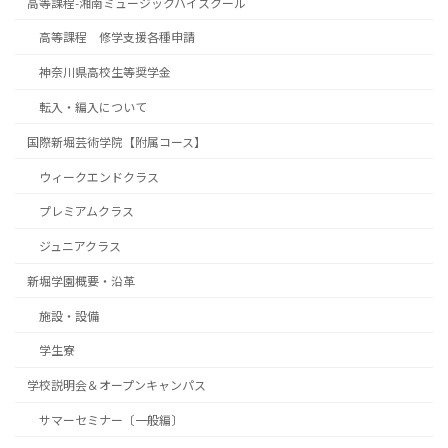
高等課程-湘南ミュージックハイスクール
高等課程 修学支援各種申請
神奈川県高校生等奨学金
転入・編入について
国際新堀芸術学院【附属コース】
ウィークエンドクラス
プレミアムクラス
ジュニアクラス
新堀学園概要・沿革
施設・設備
学生寮
学校説明会＆オープンキャンパス
サマーセミナー〔一般編〕