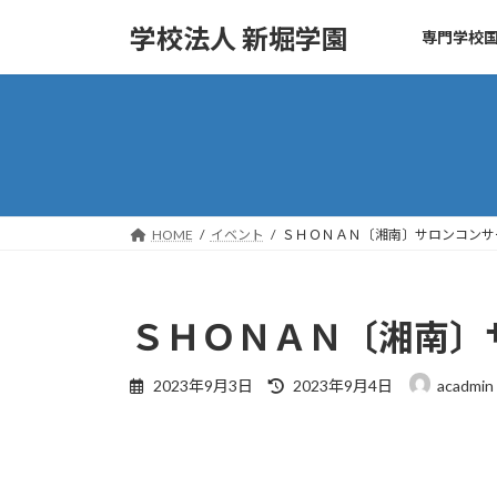
コ
ナ
学校法人 新堀学園
専門学校国
ン
ビ
テ
ゲ
ン
ー
ツ
シ
へ
ョ
ス
ン
キ
に
ッ
移
HOME
イベント
ＳＨＯＮＡＮ〔湘南〕サロンコンサ
プ
動
ＳＨＯＮＡＮ〔湘南〕
最
2023年9月3日
2023年9月4日
acadmin
終
更
新
日
時