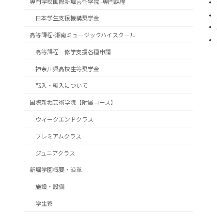
専門学校国際新堀芸術学院 -専門課程
日本学生支援機構奨学金
高等課程-湘南ミュージックハイスクール
高等課程 修学支援各種申請
神奈川県高校生等奨学金
転入・編入について
国際新堀芸術学院【附属コース】
ウィークエンドクラス
プレミアムクラス
ジュニアクラス
新堀学園概要・沿革
施設・設備
学生寮