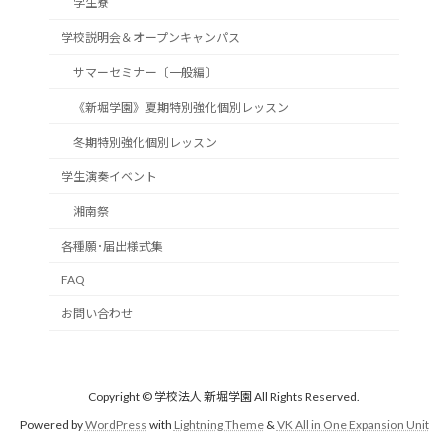
学生寮
学校説明会＆オープンキャンパス
サマーセミナー〔一般編〕
《新堀学園》夏期特別強化個別レッスン
冬期特別強化個別レッスン
学生演奏イベント
湘南祭
各種願･届出様式集
FAQ
お問い合わせ
Copyright © 学校法人 新堀学園 All Rights Reserved.
Powered by
WordPress
with
Lightning Theme
&
VK All in One Expansion Unit