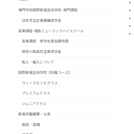
専門学校国際新堀芸術学院 -専門課程
日本学生支援機構奨学金
高等課程-湘南ミュージックハイスクール
高等課程 修学支援各種申請
神奈川県高校生等奨学金
転入・編入について
国際新堀芸術学院【附属コース】
ウィークエンドクラス
プレミアムクラス
ジュニアクラス
新堀学園概要・沿革
施設・設備